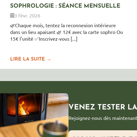
SOPHROLOGIE : SÉANCE MENSUELLE
3 févr. 2026
🌿Chaque mois, tentez la reconnexion intérieure
dans un lieu apaisant 🌿 12€ avec la carte sophro Ou
15€ l'unité ✅️Inscrivez-vous [...]
LIRE LA SUITE →
VENEZ TESTER LA 
Rejoignez-nous dès maintenant 