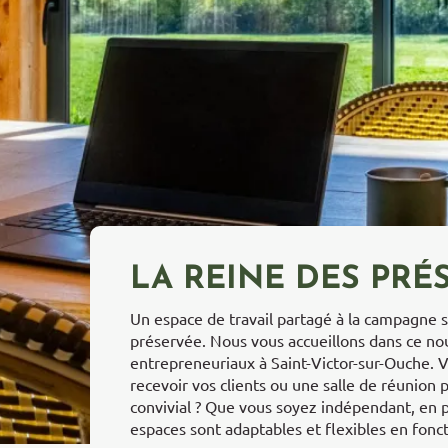
LA REINE DES PRÉ
Un espace de travail partagé à la campagne s
préservée. Nous vous accueillons dans ce no
entrepreneuriaux à Saint-Victor-sur-Ouche. 
recevoir vos clients ou une salle de réunion 
convivial ? Que vous soyez indépendant, en p
espaces sont adaptables et flexibles en fonc